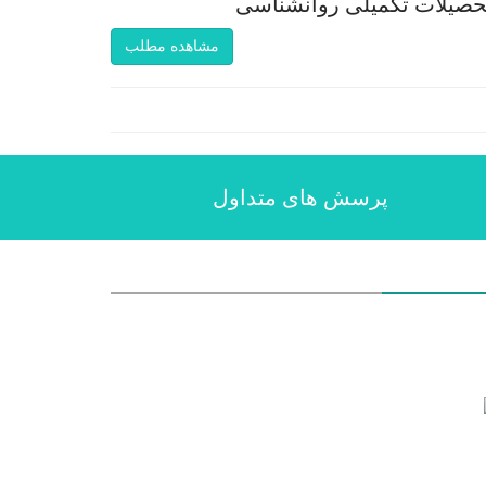
تحصیلات تکمیلی روانشناسی
مشاهده مطلب
پرسش های متداول
لاعات تماس
س : تهران - - مرکز مشاوره و خدمات روانشناختی طرحی نو
8832 و 2-09901185710
tarhinow.ir@gmail.