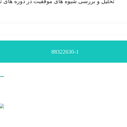
تحلیل و بررسی شیوه های موفقیت در دوره های 
88322630-1
اط
آدر
2630-1
com