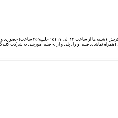
(به همراه صدور گواهی نامه معتبر)? (کلیه اعضا باشگاه طرحی نو […]