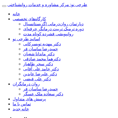
طرحی نو: مرکز مشاوره و خدمات روانشناختی
خانه
کارگاه‌های تخصصی
دپارتمان روان‌درمانی اگزیستانسیال
دوره ترمیک تربیت درمانگر حرفه‌ای
روانپویشی فشرده کوتاه مدت
اساتید طرحی نو
دکتر مهدیه تویسرکانی
حمیدرضا ساسان فر
دکتر ماندانا شعبان
دکترهما محمد صادقی
دکتر سحر طاهباز
دکتر حامد علی آقایی
دکتر علیرضا عابدین
دکتر علی فیضی
روان درمانگران
حمیدرضا ساسان فر
دکتر سعاده ملک عسگر
پرسش های متداول
تماس با ما
خانه جدید