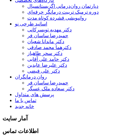
کارگاه‌های تخصصی
دپارتمان روان‌درمانی اگزیستانسیال
دوره ترمیک تربیت درمانگر حرفه‌ای
روانپویشی فشرده کوتاه مدت
اساتید طرحی نو
دکتر مهدیه تویسرکانی
حمیدرضا ساسان فر
دکتر ماندانا شعبان
دکترهما محمد صادقی
دکتر سحر طاهباز
دکتر حامد علی آقایی
دکتر علیرضا عابدین
دکتر علی فیضی
روان درمانگران
حمیدرضا ساسان فر
دکتر سعاده ملک عسگر
پرسش های متداول
تماس با ما
خانه جدید
آمار سایت
اطلاعات تماس