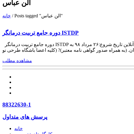
الن عباس
Posts tagged "الن عباس"
/
خانه
دوره جامع تربیت درمانگر ISTDP
دوره جامع تربیت درمانگر ISTDP مدرس:دکتر علیرضاطهماسب(دانش آموخته دانشگاه زیگموندفروید اتریش ) شنبه ها از ساعت ۱۴ الی ۱۷ (۱۵ جلسه/۴۵ ساعت) حضوری و آنلاین تاریخ شروع:۲۶ مرداد ۹۸ به
مشاهده مطلب
88322630-1
پرسش های متداول
خانه