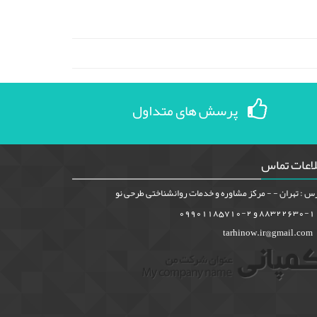
پرسش های متداول
لاعات تماس
س : تهران - - مرکز مشاوره و خدمات روانشناختی طرحی نو
88322630-1 و 2-09901185710
tarhinow.ir@gmail.com