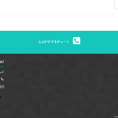
88322630-1
اط
آدر