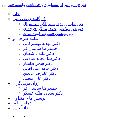
طرحی نو: مرکز مشاوره و خدمات روانشناختی
خانه
کارگاه‌های تخصصی
دپارتمان روان‌درمانی اگزیستانسیال
دوره ترمیک تربیت درمانگر حرفه‌ای
روانپویشی فشرده کوتاه مدت
اساتید طرحی نو
دکتر مهدیه تویسرکانی
حمیدرضا ساسان فر
دکتر ماندانا شعبان
دکترهما محمد صادقی
دکتر سحر طاهباز
دکتر حامد علی آقایی
دکتر علیرضا عابدین
دکتر علی فیضی
روان درمانگران
حمیدرضا ساسان فر
دکتر سعاده ملک عسگر
پرسش های متداول
تماس با ما
خانه جدید