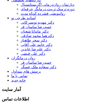
کارگاه‌های تخصصی
دپارتمان روان‌درمانی اگزیستانسیال
دوره ترمیک تربیت درمانگر حرفه‌ای
روانپویشی فشرده کوتاه مدت
اساتید طرحی نو
دکتر مهدیه تویسرکانی
حمیدرضا ساسان فر
دکتر ماندانا شعبان
دکترهما محمد صادقی
دکتر سحر طاهباز
دکتر حامد علی آقایی
دکتر علیرضا عابدین
دکتر علی فیضی
روان درمانگران
حمیدرضا ساسان فر
دکتر سعاده ملک عسگر
پرسش های متداول
تماس با ما
خانه جدید
آمار سایت
اطلاعات تماس