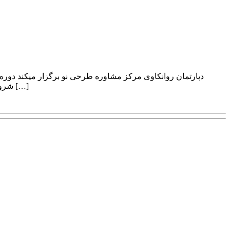
شروع دوره: از شنبه 2 تیر سال 97 شنبه ها از ساعت 17:30 الی 20:30 حضور در این دوره برای کلیه علاقه مندان بلامانع است> ثبت نام از طریق […]