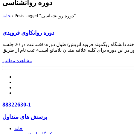
دوره روانشناسی
Posts tagged "دوره روانشناسی"
/
خانه
دوره روانکاوی فرویدی
دپارتمان روانکاوی مرکز مشاوره طرحی نو برگزار میکند دوره آموزشی روانکاوی فرویدی مدرس:دکتر علیرضا طهماسب (دانش آموخته دانشگاه زیگموند فروید اتریش) طول دوره:60ساعت در 20 جلسه
مشاهده مطلب
88322630-1
پرسش های متداول
خانه