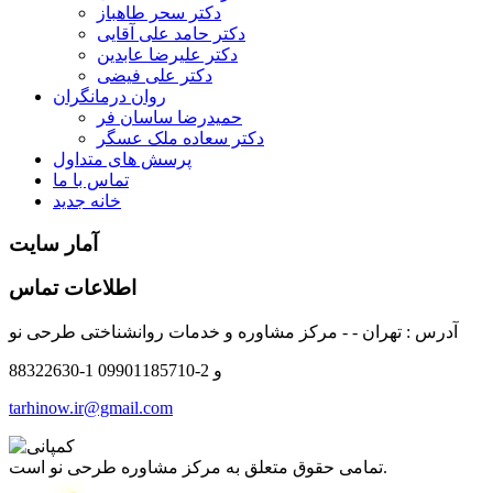
دکتر سحر طاهباز
دکتر حامد علی آقایی
دکتر علیرضا عابدین
دکتر علی فیضی
روان درمانگران
حمیدرضا ساسان فر
دکتر سعاده ملک عسگر
پرسش های متداول
تماس با ما
خانه جدید
آمار سایت
اطلاعات تماس
آدرس : تهران - - مرکز مشاوره و خدمات روانشناختی طرحی نو
88322630-1 و 2-09901185710
tarhinow.ir@gmail.com
تمامی حقوق متعلق به مرکز مشاوره طرحی نو است.