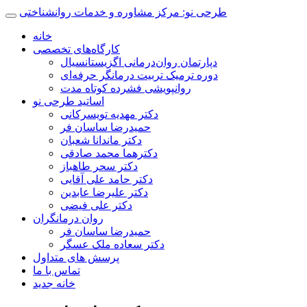
طرحی نو: مرکز مشاوره و خدمات روانشناختی
خانه
کارگاه‌های تخصصی
دپارتمان روان‌درمانی اگزیستانسیال
دوره ترمیک تربیت درمانگر حرفه‌ای
روانپویشی فشرده کوتاه مدت
اساتید طرحی نو
دکتر مهدیه تویسرکانی
حمیدرضا ساسان فر
دکتر ماندانا شعبان
دکترهما محمد صادقی
دکتر سحر طاهباز
دکتر حامد علی آقایی
دکتر علیرضا عابدین
دکتر علی فیضی
روان درمانگران
حمیدرضا ساسان فر
دکتر سعاده ملک عسگر
پرسش های متداول
تماس با ما
خانه جدید