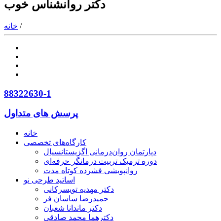
دکتر روانشناس خوب
/
خانه
88322630-1
پرسش های متداول
خانه
کارگاه‌های تخصصی
دپارتمان روان‌درمانی اگزیستانسیال
دوره ترمیک تربیت درمانگر حرفه‌ای
روانپویشی فشرده کوتاه مدت
اساتید طرحی نو
دکتر مهدیه تویسرکانی
حمیدرضا ساسان فر
دکتر ماندانا شعبان
دکترهما محمد صادقی