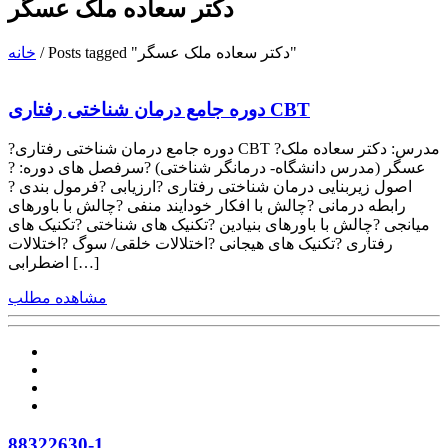
دکتر سعاده ملک عسگر
Posts tagged "دکتر سعاده ملک عسگر"
/
خانه
دوره جامع درمان شناختی رفتاری CBT
?دوره جامع درمان شناختی رفتاری CBT ?مدرس: دکتر سعاده ملک
عسگر (مدرس دانشگاه- درمانگر شناختی) ?سرفصل های دوره: ?
اصول زیربنایی درمان شناختی رفتاری ?ارزیابی ?فرمول بندی ?
رابطه درمانی ?چالش با افکار خودایند منفی ?چالش با باورهای
میانجی ?چالش با باورهای بنیادین ?تکنیک های شناختی ?تکنیک های
رفتاری ?تکنیک های هیجانی ?اختلالات خلقی/ سوگ ?اختلالات
اضطرابی […]
مشاهده مطلب
88322630-1