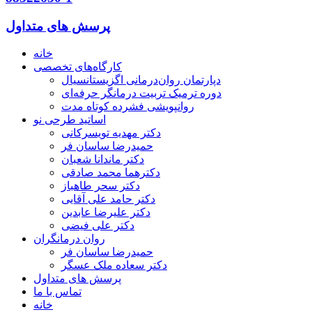
پرسش های متداول
خانه
کارگاه‌های تخصصی
دپارتمان روان‌درمانی اگزیستانسیال
دوره ترمیک تربیت درمانگر حرفه‌ای
روانپویشی فشرده کوتاه مدت
اساتید طرحی نو
دکتر مهدیه تویسرکانی
حمیدرضا ساسان فر
دکتر ماندانا شعبان
دکترهما محمد صادقی
دکتر سحر طاهباز
دکتر حامد علی آقایی
دکتر علیرضا عابدین
دکتر علی فیضی
روان درمانگران
حمیدرضا ساسان فر
دکتر سعاده ملک عسگر
پرسش های متداول
تماس با ما
خانه