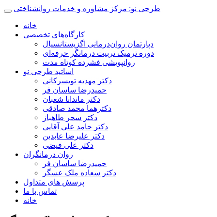
طرحی نو: مرکز مشاوره و خدمات روانشناختی
خانه
کارگاه‌های تخصصی
دپارتمان روان‌درمانی اگزیستانسیال
دوره ترمیک تربیت درمانگر حرفه‌ای
روانپویشی فشرده کوتاه مدت
اساتید طرحی نو
دکتر مهدیه تویسرکانی
حمیدرضا ساسان فر
دکتر ماندانا شعبان
دکترهما محمد صادقی
دکتر سحر طاهباز
دکتر حامد علی آقایی
دکتر علیرضا عابدین
دکتر علی فیضی
روان درمانگران
حمیدرضا ساسان فر
دکتر سعاده ملک عسگر
پرسش های متداول
تماس با ما
خانه