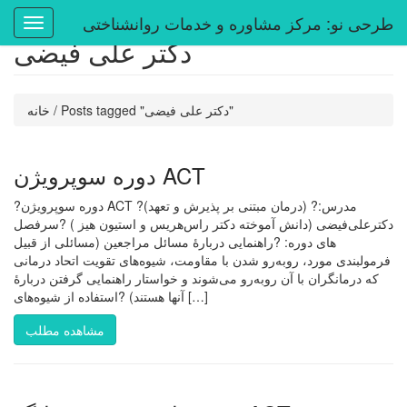
طرحی نو: مرکز مشاوره و خدمات روانشناختی
دکتر علی فیضی
Posts tagged "دکتر علی فیضی"
/
خانه
دوره سوپرویژن ACT
?دوره سوپرویژن ACT ?(درمان مبتنی بر پذیرش و تعهد) ?مدرس:
دکترعلی‌فیضی (دانش آموخته دکتر راس‌هریس و استیون هیز ) ?سرفصل
های دوره: ?راهنمایی دربارۀ مسائل مراجعین (مسائلی از قبیل
فرمولبندی مورد، روبه‌رو شدن با مقاومت، شیوه‌های تقویت اتحاد درمانی
که درمانگران با آن روبه‌رو می‌شوند و خواستار راهنمایی گرفتن دربارۀ
آنها هستند) ?استفاده از شیوه‌های […]
مشاهده مطلب