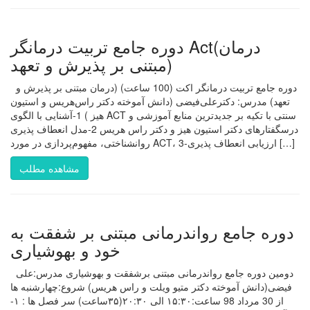
دوره جامع تربیت درمانگر Act(درمان
مبتنی بر پذیرش و تعهد)
‍ ‍ دوره جامع تربیت درمانگر اکت (100 ساعت) (درمان مبتنی بر پذیرش و
تعهد) مدرس: دکترعلی‌فیضی (دانش آموخته دکتر راس‌هریس و استیون
هیز ) 1-آشنایی با الگوی ACT سنتی با تکیه بر جدیدترین منابع آموزشی و
درسگفتارهای دکتر استیون هیز و دکتر راس هریس 2-مدل انعطاف پذیری
روانشناختی، مفهوم‌پردازی در مورد ACT، 3-ارزیابی انعطاف پذیری […]
مشاهده مطلب
دوره جامع رواندرمانی مبتنی بر شفقت به
خود و بهوشیاری
دومین دوره جامع رواندرمانی مبتنی برشفقت و بهوشیاری مدرس:علی
فیضی(دانش آموخته دکتر متیو ویلت و راس هریس) شروع:چهارشنبه ها
از 30 مرداد 98 ساعت:۱۵:۳۰ الی ۲۰:۳۰(۳۵ساعت) سر فصل ها : ۱-