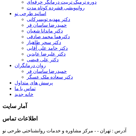
دوره ترمیک تربیت درمانگر حرفه‌ای
روانپویشی فشرده کوتاه مدت
اساتید طرحی نو
دکتر مهدیه تویسرکانی
حمیدرضا ساسان فر
دکتر ماندانا شعبان
دکترهما محمد صادقی
دکتر سحر طاهباز
دکتر حامد علی آقایی
دکتر علیرضا عابدین
دکتر علی فیضی
روان درمانگران
حمیدرضا ساسان فر
دکتر سعاده ملک عسگر
پرسش های متداول
تماس با ما
خانه جدید
آمار سایت
اطلاعات تماس
آدرس : تهران - - مرکز مشاوره و خدمات روانشناختی طرحی نو