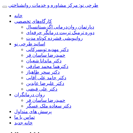
طرحی نو: مرکز مشاوره و خدمات روانشناختی
خانه
کارگاه‌های تخصصی
دپارتمان روان‌درمانی اگزیستانسیال
دوره ترمیک تربیت درمانگر حرفه‌ای
روانپویشی فشرده کوتاه مدت
اساتید طرحی نو
دکتر مهدیه تویسرکانی
حمیدرضا ساسان فر
دکتر ماندانا شعبان
دکترهما محمد صادقی
دکتر سحر طاهباز
دکتر حامد علی آقایی
دکتر علیرضا عابدین
دکتر علی فیضی
روان درمانگران
حمیدرضا ساسان فر
دکتر سعاده ملک عسگر
پرسش های متداول
تماس با ما
خانه جدید