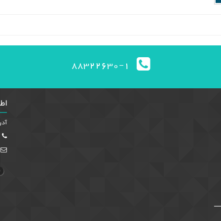
88322630-1
اط
آدر