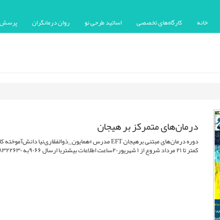
خانه
کارگاه‌های تخصصی
اساتید طرحی نو
روان درمانگران
پرسش ه
درمان‌های متمرکز بر هیجان
دوره درمان‌های مبتنی برهیجان EFT مدرس #همایون_ذوالفقاری
کمتر تا ۲۱ مرداد شروع از ۱ شهریور۲۰ساعت اطلاعات بیشتربا ارسال ۹۰۶۶به ۰۲۱۸۸۳۲۲۶۳۰ یا از تلگرام زیر T.me/Tarhinow10