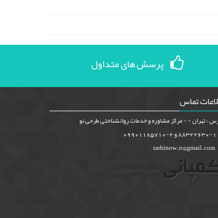
پرسش های متداول
لاعات تماس
س : تهران - - مرکز مشاوره و خدمات روانشناختی طرحی نو
88322630-1 و 2-09901185710
tarhinow.ir@gmail.com