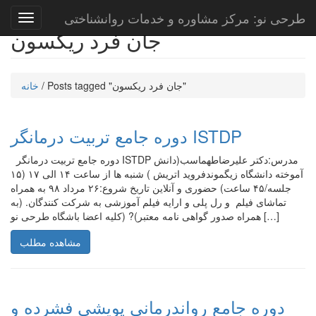
طرحی نو: مرکز مشاوره و خدمات روانشناختی
جان فرد ریکسون
Posts tagged "جان فرد ریکسون"
/
خانه
دوره جامع تربیت درمانگر ISTDP
دوره جامع تربیت درمانگر ISTDP مدرس:دکتر علیرضاطهماسب(دانش
آموخته دانشگاه زیگموندفروید اتریش ) شنبه ها از ساعت ۱۴ الی ۱۷ (۱۵
جلسه/۴۵ ساعت) حضوری و آنلاین تاریخ شروع:۲۶ مرداد ۹۸ به همراه
تماشای فیلم و رل پلی و ارایه فیلم آموزشی به شرکت کنندگان. (به
همراه صدور گواهی نامه معتبر)? (کلیه اعضا باشگاه طرحی نو […]
مشاهده مطلب
دوره جامع رواندرمانی پویشی فشرده و