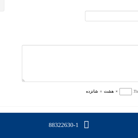
Ti
×
هشت
=
شانزده
88322630-1